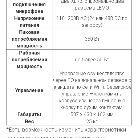
Два XLR3, опционально два
подключения
разъема LEMO
микрофона
Напряжение
110–200В AC (24 или 48В DC по
питания
запросу)
Пиковая
потребляемая
350 Вт
мощность
Рабочая
потребляемая
не более 50 Вт
мощность
Управление осуществляется
через ПО на локальном сервере с
планшета по сети Wi-Fi. Сервисное
Управление
управление — кнопками на
корпусе или через выносную
кнопку по сухим контактам.
Габариты
587 х 430 х 162 мм
Вес
25 кг
*Есть возможность изменить характеристики
под решение ваших технических задач