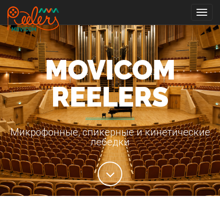
Togg
navig
MOVICOM
REELERS
Микрофонные, спикерные и кинетические
лебедки